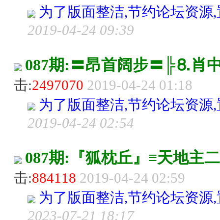
为了版面整洁,节约论坛资源,置顶
2019-04-24 09:39
087期:〓昂首阔步〓╠⒏肖中
击:
2497070
2019-04-24 01:18
为了版面整洁,节约论坛资源,置顶
2019-04-24 02:54
087期:『狐枕丘』≡天地主
击:
884118
2019-04-24 02:59
为了版面整洁,节约论坛资源,置顶
2023-07-21 18:17