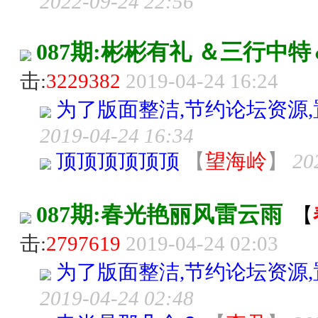
2022-09-24 22:56
087期:彬彬有礼 ＆三行中特
击:
3229382
2019-04-24 16:24
为了版面整洁,节约论坛资源,置顶
2019-04-24 16:34
顶顶顶顶顶顶
【
望海岭
】
20
087期:春光艳丽风雷云雨
【
击:
2797619
2019-04-24 02:03
为了版面整洁,节约论坛资源,置顶
2019-04-24 02:48