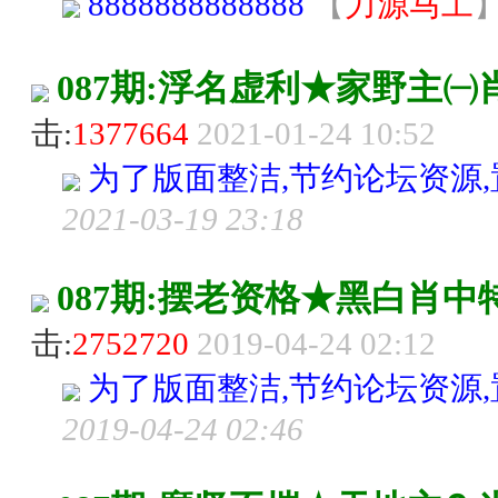
8888888888888
【
力源马工
087期:浮名虚利★家野主㈠
击:
1377664
2021-01-24 10:52
为了版面整洁,节约论坛资源,置顶
2021-03-19 23:18
087期:摆老资格★黑白肖中
击:
2752720
2019-04-24 02:12
为了版面整洁,节约论坛资源,置顶
2019-04-24 02:46