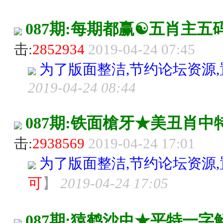
087期:每期都赢☯五肖主五
击:
2852934
2019-04-24 07:45
为了版面整洁,节约论坛资源,置顶
2019-04-24 08:44
087期:铁面槍牙★美丑肖中
击:
2938569
2019-04-24 17:01
为了版面整洁,节约论坛资源,置顶
可
】
2019-04-24 17:05
087期:猿鹤沙虫★平特一字