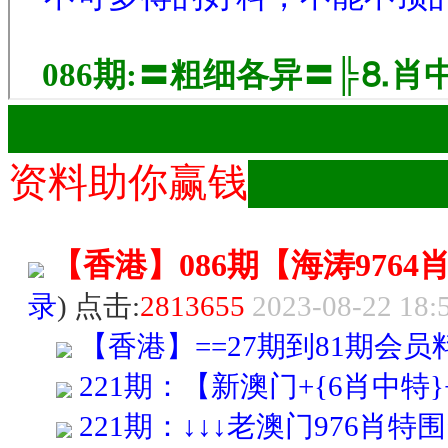
███████████████
资料助你赢钱
███████
【香港】086期【海涛976
录
) 点击:
2813655
2023-08-22 18:
【香港】==27期到81期会员
221期：【新澳门+{6肖中特
221期：↓↓↓老澳门976肖特