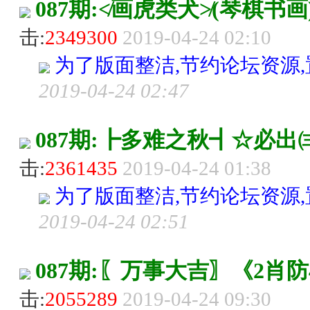
087期:≮画虎类犬≯(琴棋书画
击:
2349300
2019-04-24 02:10
为了版面整洁,节约论坛资源,置顶
2019-04-24 02:47
087期:┣多难之秋┫☆必出
击:
2361435
2019-04-24 01:38
为了版面整洁,节约论坛资源,置顶
2019-04-24 02:51
087期:〖万事大吉〗《2肖防
击:
2055289
2019-04-24 09:30