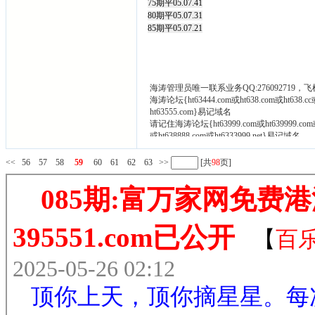
75期平05.07.41
80期平05.07.31
85期平05.07.21
海涛管理员唯一联系业务QQ:276092719，飞
海涛论坛{ht63444.com或ht638.com或ht638
ht63555.com}易记域名
请记住海涛论坛{ht63999.com或ht639999.com或
或ht638888.com或ht6333999.net}易记域名
如有域名打不开请尝试在域名前面加www.
<<
56
57
58
59
60
61
62
63
>>
[共
98
页]