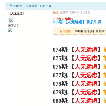
主题 :
085期:【人无远虑】前后生肖
楼主
发表于: 2019-04-24 02:02
【
人无远虑
】
u
回复
u
编辑
u
085期:【人无远虑】前后生肖
荣誉会员
管理提醒：
本帖被 海涛 执行压帖操作(20
074期:【
人无远虑
】
075期:【
人无远虑
】
076期:【
人无远虑
】
077期:【
人无远虑
】
078期:【
人无远虑
】
079期:【
人无远虑
】
080期:【
人无远虑
】