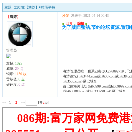
主题 :
220期:【澳刘】≈时辰平特
沙发
发表于: 2021-04-14 00:43
【
海涛
】
u
回复
u
编辑
u
为了版面整洁,节约论坛资源,置顶帖,请
管理员
发帖:
1025
威望:
29 点
海涛管理员唯一联系业务QQ:276092719，飞
铜币:
1150 枚
海涛论坛{ht63444.com或ht638.com或ht638
贡献值:
0 点
ht63555.com}易记域名
好评度:
0 点
请记住海涛论坛{ht63999.com或ht639999.com或
或ht638888.com或ht6333999.net}易记域名
如有域名打不开请尝试在域名前面加www.
<<
1
2
>>
[共
2
页]