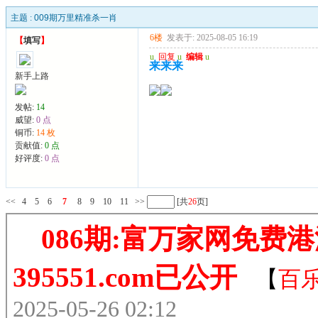
主题 :
009期万里精准杀一肖
6楼
发表于: 2025-08-05 16:19
【
填写
】
u
回复
u
编辑
u
来来来
新手上路
发帖:
14
威望:
0 点
铜币:
14 枚
贡献值:
0 点
好评度:
0 点
<<
4
5
6
7
8
9
10
11
>>
[共
26
页]