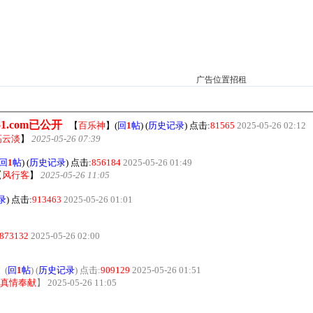
广告位置招租