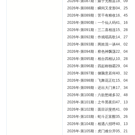
2026年-第087期：婊子无根苗18、09
2026年-第088期：瞬间又变形04、25
2026年-第089期：苦干有粮收16、45
2026年-第090期：一个仙人码41、16
2026年-第091期：三二喜相连15、28
2026年-第092期：作戏唱高歌14、27
2026年-第093期：两姓混一谈44、02
2026年-第094期：察色神飘荡22、04
2026年-第095期：相台四相认10、28
2026年-第096期：四起称独霸29、04
2026年-第097期：侧脑意若何40、32
2026年-第098期：飞舞花正红15、04
2026年-第099期：还出大门来17、34
2026年-第100期：六欲愁绪多32、48
2026年-第101期：之牛黑夜归47、13
2026年-第102期：面目识斐然41、09
2026年-第103期：蛇斗正富酣35、26
2026年-第104期：相遇八招呼40、13
2026年-第105期：虎门难分开05、21