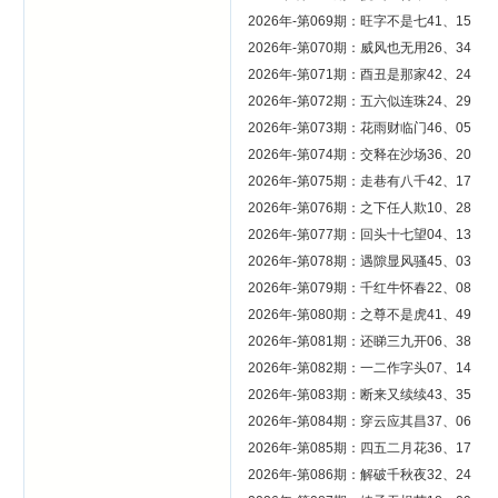
2026年-第069期：旺字不是七41、15
2026年-第070期：威风也无用26、34
2026年-第071期：酉丑是那家42、24
2026年-第072期：五六似连珠24、29
2026年-第073期：花雨财临门46、05
2026年-第074期：交释在沙场36、20
2026年-第075期：走巷有八千42、17
2026年-第076期：之下任人欺10、28
2026年-第077期：回头十七望04、13
2026年-第078期：遇隙显风骚45、03
2026年-第079期：千红牛怀春22、08
2026年-第080期：之尊不是虎41、49
2026年-第081期：还睇三九开06、38
2026年-第082期：一二作字头07、14
2026年-第083期：断来又续续43、35
2026年-第084期：穿云应其昌37、06
2026年-第085期：四五二月花36、17
2026年-第086期：解破千秋夜32、24