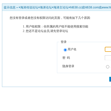
提示信息 »
≡海涛传说论坛≡海涛论坛≡海涛主论坛≡ht638.cc或ht638.com或www.ht
您没有登录或者您没有权限访问此页面，可能有如下几个原因:
用户组权限：你所属的用户组不能使用搜索功能
您还不是论坛会员,请先登录论坛
登录
用户名
密 码
隐身登录