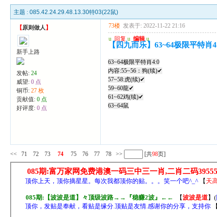
主题 :
085.42.24.29.48.13.30特03(22鼠)
73楼
发表于: 2022-11-22 21:16
【
原则做人
】
u
回复
u
编辑
u
【四九而乐】63~64极限平特肖4:
新手上路
63~64极限平特肖4:0
内容:55~56：狗(续)✔
发帖:
24
57~58:虎(续)✔
威望:
0 点
59~60龍✔
铜币:
27 枚
61~62鸡(续)✔
贡献值:
0 点
63~64鼠
好评度:
0 点
<<
71
72
73
74
75
76
77
78
>>
[共
98
页]