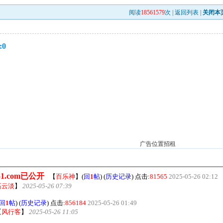
阅读
18561579
次 |
返回列表
|
关闭本
0
广告位置招租