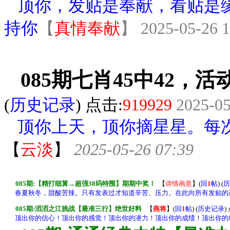
顶你，发贴是奉献，看贴是缘
持你
【
真情奉献
】
2025-05-26 1
085期七肖45中42，活
(
历史记录
) 点击:
919
929
2025-05
顶你上天，顶你摘星星。每次
【
云淡
】
2025-05-26 07:39
085期:【精打细算→超强38码特围】期期中奖！
【
诗情画意
】
(
回
1
帖
) (
历
春夏秋冬，甜酸苦辣。只有发表过才知道辛苦、压力。在此向所有发贴的
085期:滔滔之江挑战【最准三行】绝世好料
【
燕将
】
(
回
1
帖
) (
历史记录
)
顶出你的信心！顶出你的感觉！顶出你的潜力！顶出你的成绩！顶出你的