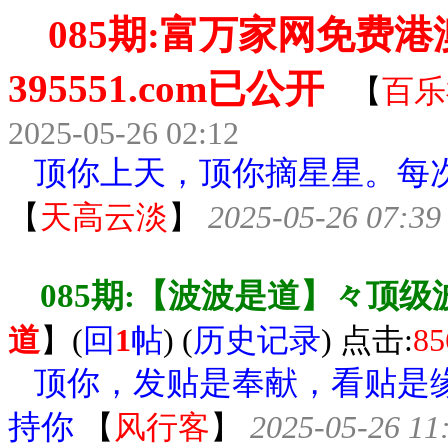
085期:富万家网免费
395551.com已公开
【
百乐
2025-05-26 02:12
顶你上天，顶你摘星星。每次
【
天高云淡
】
2025-05-26 07:39
085期:【波波是道】々顶
道
】
(
回
1
帖
) (
历史记录
) 点击:
85
顶你，发贴是奉献，看贴是缘
持你
【
风行客
】
2025-05-26 11