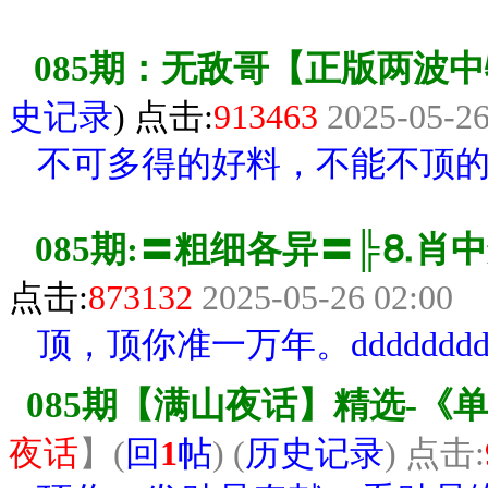
085期：无敌哥【正版两波
史记录
) 点击:
913463
2025-05-26
不可多得的好料，不能不顶
085期:〓粗细各异〓╠⒏肖中
点击:
87
3132
2025-05-26 02:00
顶，顶你准一万年。ddddddd
085期【满山夜话】精选-
夜话
】
(
回
1
帖
) (
历史记录
) 点击: