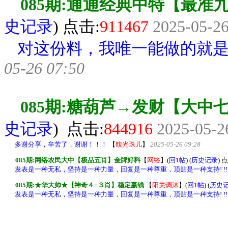
085期:通通经典中特【最准
史记录
) 点击:
9
11467
2025-05-26
对这份料，我唯一能做的就
05-26 07:50
085期:糖葫芦→发财【大中
史记录
) 点击:
8
44916
2025-05-2
多谢分享，辛苦了，谢谢！！！
【
馥光珠儿
】
2025-05-26 09:28
085期:网络农民大中【极品五肖】金牌好料
【
网络
】
(
回
1
帖
) (
历史记录
) 
发表是一种无私，坚持是一种力量，回复是一种尊重，顶贴是一种支持! !!
085期:★华大帅★【神奇４+３肖】稳定赢钱
【
阳关调沐
】
(
回
1
帖
) (
历史
发表是一种无私，坚持是一种力量，回复是一种尊重，顶贴是一种支持! !!