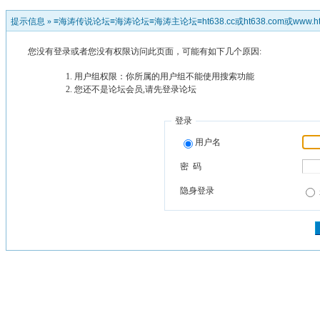
提示信息 »
≡海涛传说论坛≡海涛论坛≡海涛主论坛≡ht638.cc或ht638.com或www.ht
您没有登录或者您没有权限访问此页面，可能有如下几个原因:
用户组权限：你所属的用户组不能使用搜索功能
您还不是论坛会员,请先登录论坛
登录
用户名
密 码
隐身登录