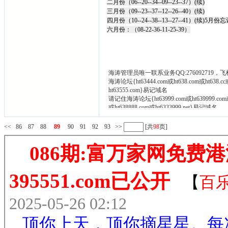
二月份（06--20--34--09--23--37）(续)
三月份（09--23--37--12--26--40）(续)
四月份（10--24--38--13--27--41）(续
六月份：（08-22-36-11-25-39）
海涛管理员唯一联系业务QQ:276092719，飞
海涛论坛{ht63444.com或ht638.com或ht638
ht63555.com}易记域名
请记住海涛论坛{ht63999.com或ht639999.com或
或ht638888.com或ht6333999.net}易记域名
如有域名打不开请尝试在域名前面加www.
<<
86
87
88
89
90
91
92
93
>>
[共
98
页]