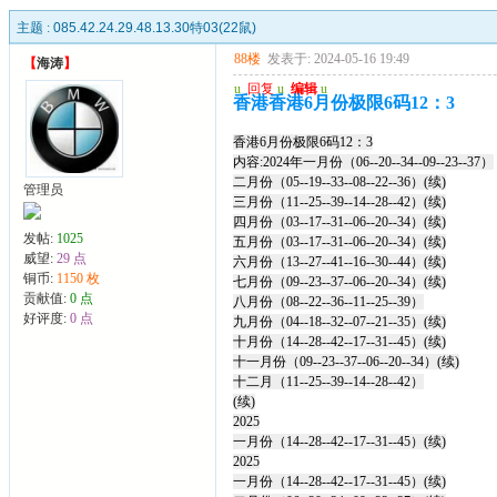
主题 :
085.42.24.29.48.13.30特03(22鼠)
88楼
发表于: 2024-05-16 19:49
【
海涛
】
u
回复
u
编辑
u
香港香港6月份极限6码12：3
香港6月份极限6码12：3
内容:2024年一月份（06--20--34--09--23--37）
二月份（05--19--33--08--22--36）(续)
管理员
三月份（11--25--39--14--28--42）(续)
四月份（03--17--31--06--20--34）(续)
发帖:
1025
五月份（03--17--31--06--20--34）(续)
威望:
29 点
六月份（13--27--41--16--30--44）(续)
铜币:
1150 枚
七月份（09--23--37--06--20--34）(续)
贡献值:
0 点
八月份（08--22--36--11--25--39）
好评度:
0 点
九月份（04--18--32--07--21--35）(续)
十月份（14--28--42--17--31--45）(续)
十一月份（09--23--37--06--20--34）(续)
十二月（11--25--39--14--28--42）
(续)
2025
一月份（14--28--42--17--31--45）(续)
2025
一月份（14--28--42--17--31--45）(续)