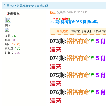
主题 :
085期:祸福有命♈５肖博㈤码
楼主
发表于: 2019-12-30 08:46
【
祸福有命
】
u
回复
u
编辑
u
085期:祸福有命♈５肖博㈤码
侠客
管理提醒：
本帖被 海涛 执行压帖操作(2025
发帖:
146
073期:
祸福有命
♈
５肖
威望:
48 点
铜币:
150 枚
漂亮
贡献值:
0 点
好评度:
0 点
074期:
祸福有命
♈
５肖
漂亮
075期:
祸福有命
♈
５肖
漂亮
076期:
祸福有命
♈
５肖
漂亮