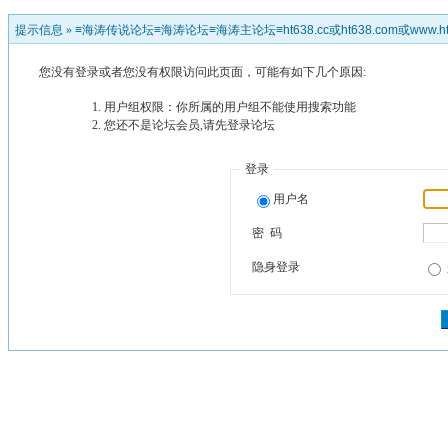
提示信息 »
≡海涛传说论坛≡海涛论坛≡海涛主论坛≡ht638.cc或ht638.com或www.ht
您没有登录或者您没有权限访问此页面，可能有如下几个原因:
用户组权限：你所属的用户组不能使用搜索功能
您还不是论坛会员,请先登录论坛
登录
用户名
密 码
隐身登录